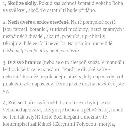
1,
Skoč ze skály.
Pokud zaslechneš šeptat divokého Boha
ve své krvi, skoč. To ostatní ti bude přidáno.
2,
Nech dveře a srdce otevřené.
Na té pomyslné cestě
jsou farníci, botanici, studenti medicíny, herci známých i
neznámých divadel, skauti, právníci, uprchlíci z
Ukrajiny, lidé věřící i nevěřící. Na prvním místě lidé.
Láska nelpí na Já. A Ty není jen obsah.
3,
Drž své hranice
(nebo se o to alespoň snaž). V manuálu
lechovické fary je napsáno: "Farář je divoké zvíře -
nekrmit! Rovněž nepokládejte otázky, kdy naposledy jedl,
jinak jste zde naposledy. Doma je zde on, na návštěvě jste
vy."
4,
Ztiš se.
I přes svůj neklid v duši se uchyluj se do
Velkého tajemství, kterým je ticho a trpělivě čekej, modli
se. Jen tak uslyšíš tiché Boží klepání a možná v té
kontemplaci zahlédneš i Zerynthii Polyxenu, motýla,