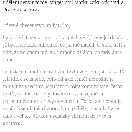
udělení ceny nadace Pangea otci Marku Orku Váchovi v
Praze 27. 3. 2022
Vážené obecenstvo, milý Orko,
bylo představeno mnoho krásných věcí, které jsi dokázal,
já bych ale ráda sdílela to, co jsi mě naučil, či stále učíš a
vím, že nejenom mě, ale i mnoho dalších, co tady dnes
jsme.
Je těžké shrnout do krátkého textu vše, čím jsi mě za 15
let, které se známe, ovlivnil a už téměř nemožné je
mluvit za všechny. Jsou v tom roky komunikace, četby
textů, naslouchání vyslovenému, ale zejména
porozumění tomu nevyslovenému. To co, ale rezonuje
napříč všemi, tak různorodými příběhy a osudy by se
dalo s velkou dávkou nadsázky shrnout do
Orkova
desatera
.