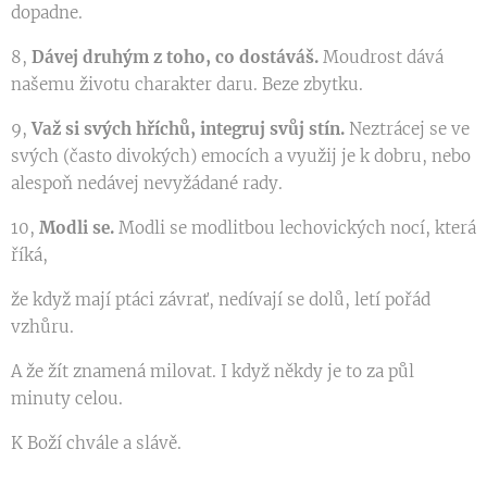
dopadne.
8,
Dávej druhým z toho, co dostáváš.
Moudrost dává
našemu životu charakter daru. Beze zbytku.
9,
Važ si svých hříchů, integruj svůj stín.
Neztrácej se ve
svých (často divokých) emocích a využij je k dobru, nebo
alespoň nedávej nevyžádané rady.
10,
Modli se.
Modli se modlitbou lechovických nocí, která
říká,
že když mají ptáci závrať, nedívají se dolů, letí pořád
vzhůru.
A že žít znamená milovat. I když někdy je to za půl
minuty celou.
K Boží chvále a slávě.