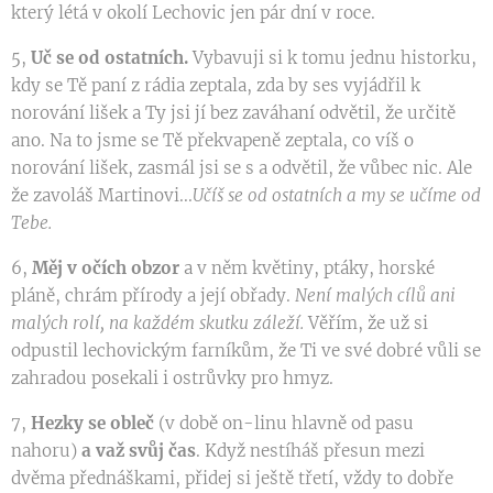
který létá v okolí Lechovic jen pár dní v roce.
5,
Uč se od ostatních.
Vybavuji si k tomu jednu historku,
kdy se Tě paní z rádia zeptala, zda by ses vyjádřil k
norování lišek a Ty jsi jí bez zaváhaní odvětil, že určitě
ano. Na to jsme se Tě překvapeně zeptala, co víš o
norování lišek, zasmál jsi se s a odvětil, že vůbec nic. Ale
že zavoláš Martinovi...
Učíš se od ostatních a my se učíme od
Tebe.
6,
Měj v očích obzor
a v něm květiny, ptáky, horské
pláně, chrám přírody a její obřady.
Není malých cílů ani
malých rolí, na každém skutku záleží.
Věřím, že už si
odpustil lechovickým farníkům, že Ti ve své dobré vůli se
zahradou posekali i ostrůvky pro hmyz.
7,
Hezky se obleč
(v době on-linu hlavně od pasu
nahoru)
a važ svůj čas
. Když nestíháš přesun mezi
dvěma přednáškami, přidej si ještě třetí, vždy to dobře