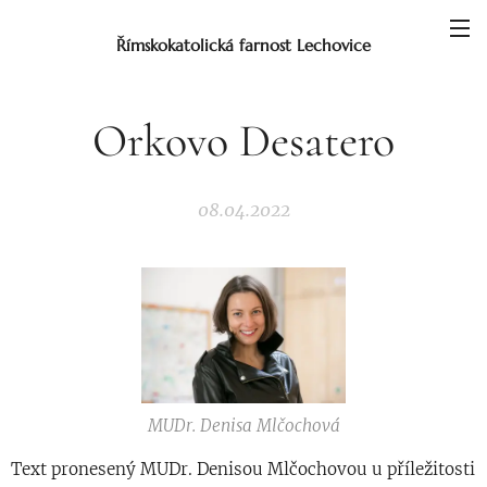
Římskokatolická farnost Lechovice
Orkovo Desatero
08.04.2022
MUDr. Denisa Mlčochová
Text pronesený MUDr. Denisou Mlčochovou u příležitosti