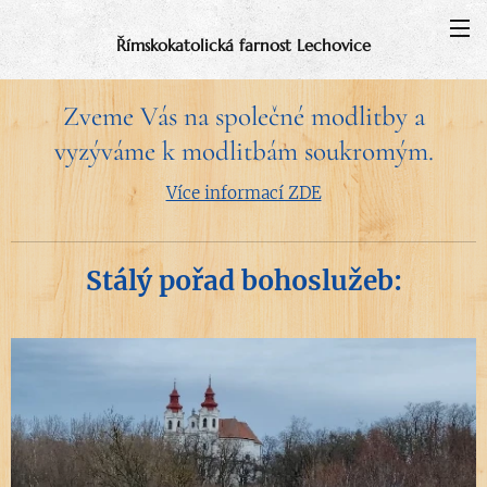
Římskokatolická farnost Lechovice
Zveme Vás na společné modlitby a
vyzýváme k modlitbám soukromým.
Více informací ZDE
Stálý pořad bohoslužeb: