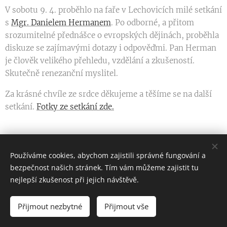
V sobotu 9. 4. proběhlo na faře v Lechovicích milé setkání
s
Mgr. Danielem Hermanem
. Po odborné, a přitom
srozumitelné přednášce o evropských dějinách, proběhla
diskuze se zajímavými dotazy i odpověďmi. Pan Herman
je člověk velikého přehledu, vzdělání a zkušeností.
Skutečně renezanční myslitel.
Za krásné chvíle ze srdce děkujeme a těšíme se na další
setkání.
Fotky ze setkání zde.
Share
Používáme cookies, abychom zajistili správné fungování a
bezpečnost našich stránek. Tím vám můžeme zajistit tu
nejlepší zkušenost při jejich návštěvě.
Všechna práva vyhrazena 2022
Přijmout nezbytné
Přijmout vše
Vytvořeno službou
Webnode
Cookies