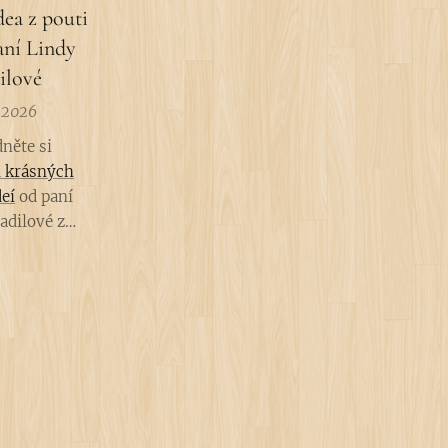
dea z pouti
paní Lindy
ilové
.2026
něte si
i krásných
deí
od paní
adilové z
. Pouť se
 neděli 5. 7.
Hradilové za
ci a invenci
ěkujijeme!