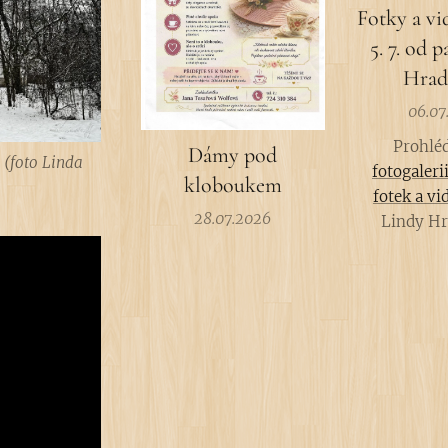
Fotky a vi
5. 7. od 
Hrad
06.07
Prohléd
Dámy pod
 (foto Linda
fotogaleri
kloboukem
fotek a vi
28.07.2026
Lindy Hr
Lechovic
uskutečnila v
2026. Paní 
všechnu prá
mockrát d