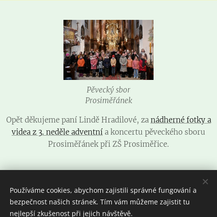
Pěvecký sbor
Prosiměřánek
Opět děkujeme paní Lindě Hradilové, za
nádherné fotky a
videa z 3. neděle adventní
a koncertu pěveckého sboru
Prosiměřánek při ZŠ Prosiměřice.
Share
Používáme cookies, abychom zajistili správné fungování a
bezpečnost našich stránek. Tím vám můžeme zajistit tu
nejlepší zkušenost při jejich návštěvě.