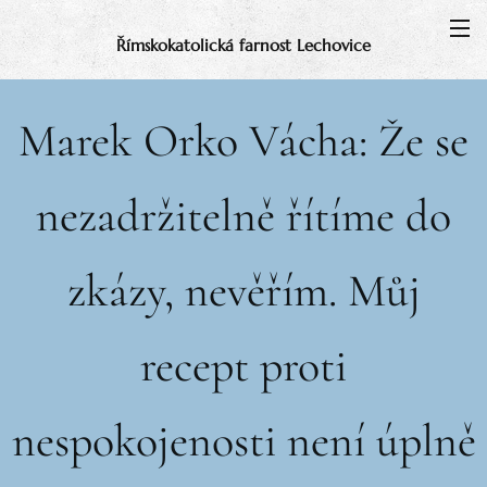
Římskokatolická farnost Lechovice
Marek Orko Vácha: Že se
nezadržitelně řítíme do
zkázy, nevěřím. Můj
recept proti
nespokojenosti není úplně