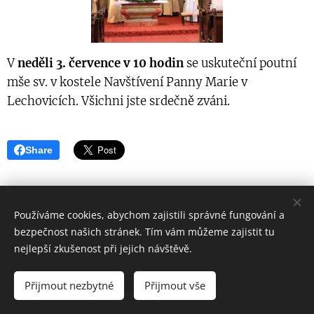
V
neděli 3. července v 10 hodin
se uskuteční poutní
mše sv. v kostele Navštívení Panny Marie v
Lechovicích. Všichni jste srdečně zváni.
Share
Používáme cookies, abychom zajistili správné fungování a
bezpečnost našich stránek. Tím vám můžeme zajistit tu
nejlepší zkušenost při jejich návštěvě.
Všechna práva vyhrazena 2022
Přijmout nezbytné
Přijmout vše
Vytvořeno službou
Webnode
Cookies