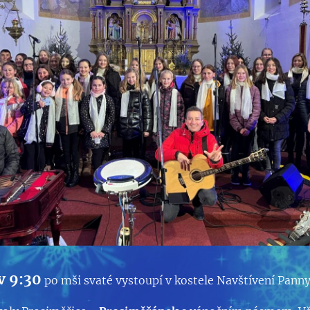
 v 9:30
po mši svaté vystoupí v kostele Navštívení Panny