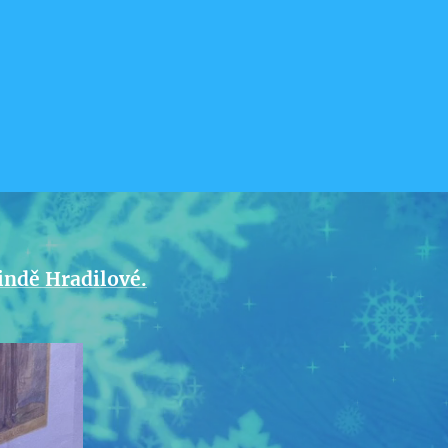
indě Hradilové.