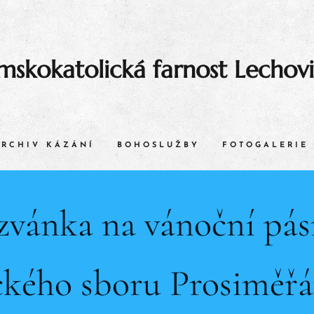
mskokatolická farnost Lechov
ARCHIV KÁZÁNÍ
BOHOSLUŽBY
FOTOGALERIE
zvánka na vánoční pá
ckého sboru Prosiměřá