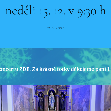
neděli 15. 12. v 9:30 h
12.11.2024
koncertu ZDE. Za krásné fotky děkujeme paní L