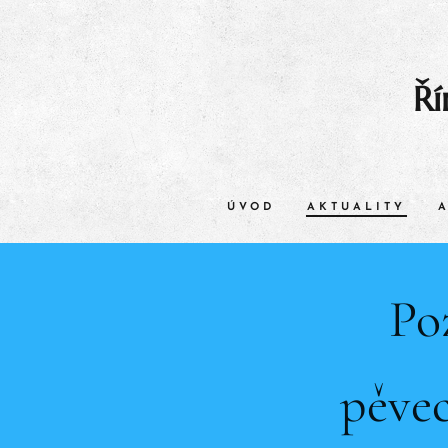
Ří
ÚVOD
AKTUALITY
Po
pěve