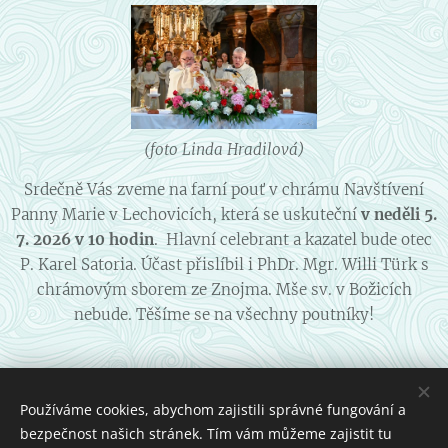
(foto Linda Hradilová)
Srdečně Vás zveme na farní pouť v chrámu Navštívení
Panny Marie v Lechovicích, která se uskuteční
v
neděli 5.
7. 2026 v 10 hodin
. Hlavní celebrant a kazatel bude otec
P. Karel Satoria. Účast přislíbil i PhDr. Mgr. Willi Türk s
chrámovým sborem ze Znojma. Mše sv. v Božicích
nebude. Těšíme se na všechny poutníky!
Share
Používáme cookies, abychom zajistili správné fungování a
bezpečnost našich stránek. Tím vám můžeme zajistit tu