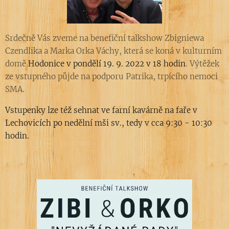
Srdečně Vás zveme na benefiční talkshow Zbigniewa
Czendlika a Marka Orka Váchy, která se koná v kulturním
domě
Hodonice v pondělí 19. 9. 2022 v 18 hodin
. Výtěžek
ze vstupného půjde na podporu Patrika, trpícího nemoci
SMA.
Vstupenky lze též sehnat ve farní kavárně na faře v
Lechovicích po nedělní mši sv., tedy v cca 9:30 - 10:30
hodin.